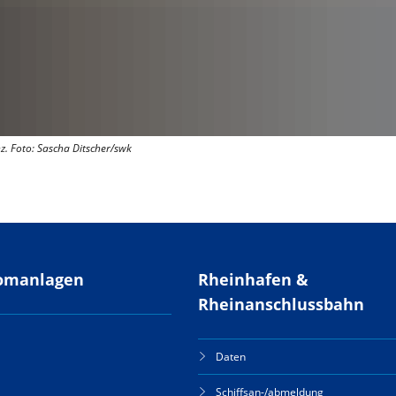
. Foto: Sascha Ditscher/swk
omanlagen
Rheinhafen &
Rheinanschlussbahn
Daten
Schiffsan-/abmeldung