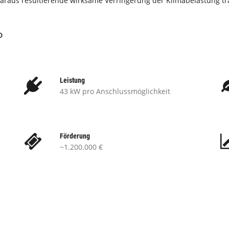
aus resultierende wirksame Verringerung der Klimabelastung träg
D
Leistung
43 kW pro Anschlussmöglichkeit
Förderung
~1.200.000 €