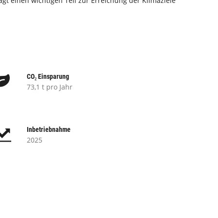
t einen wichtigen Teil zur Erreichung der Klimaziele
CO₂ Einsparung
73,1 t pro Jahr
Inbetriebnahme
2025